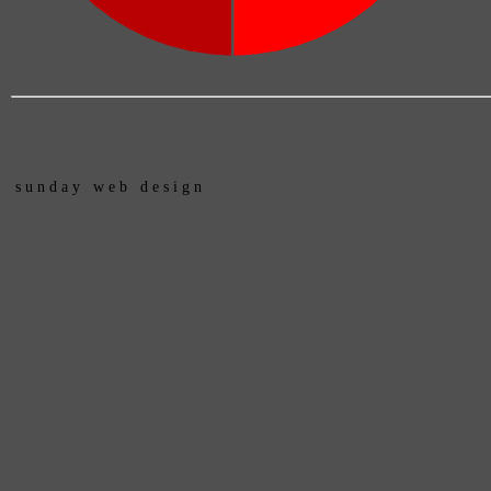
s u n d a y w e b d e s i g n